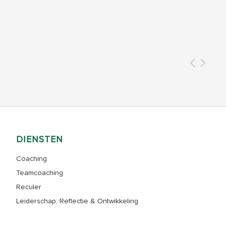
denken over je persoonlijke rol, wat anders
en beter kan.
DIENSTEN
Coaching
Teamcoaching
Reculer
Leiderschap, Reflectie & Ontwikkeling