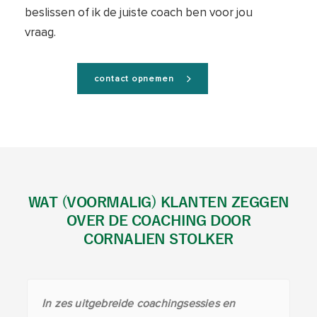
beslissen of ik de juiste coach ben voor jou
vraag.
contact opnemen
WAT (VOORMALIG) KLANTEN ZEGGEN
OVER DE COACHING DOOR
CORNALIEN STOLKER
In zes uitgebreide coachingsessies en
Cornalien heb ik leren kennen bij diverse